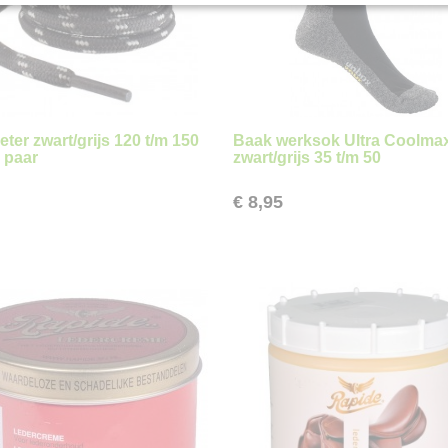
ter zwart/grijs 120 t/m 150
Baak werksok Ultra Coolma
 paar
zwart/grijs 35 t/m 50
€ 8,95