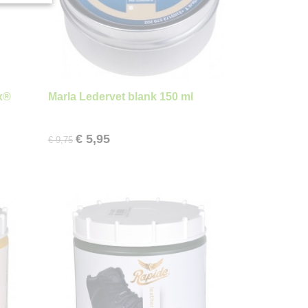
x®
Marla Ledervet blank 150 ml
€ 5,95
€ 9,75