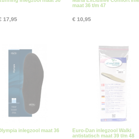
Running inlegzool maat 36
Marla Exclusive Comfort inl
maat 36 t/m 47
€ 17,95
€ 10,95
Olympia inlegzool maat 36
Euro-Dan inlegzool Walki
antistatisch maat 39 t/m 48