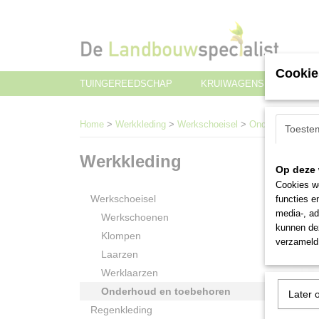
Cookie
TUINGEREEDSCHAP
KRUIWAGENS EN TRANS
Home
>
Werkkleding
>
Werkschoeisel
>
Onderhoud en to
Toeste
Werkkleding
Sorteer
Op deze 
Cookies wo
Werkschoeisel
functies e
media-, ad
Werkschoenen
kunnen dez
Klompen
verzameld 
Laarzen
Werklaarzen
Onderhoud en toebehoren
Later 
Regenkleding