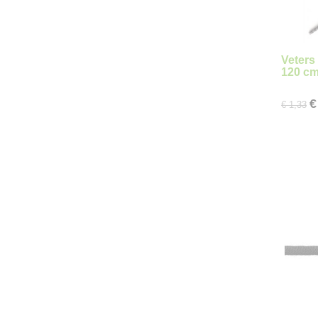
Veters 
120 c
€
€ 1,33