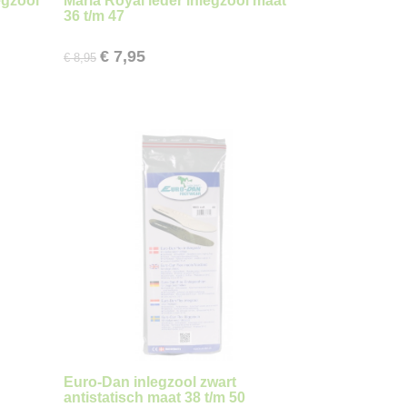
egzool
Marla Royal leder inlegzool maat
36 t/m 47
€ 7,95
€ 8,95
Euro-Dan inlegzool zwart
antistatisch maat 38 t/m 50