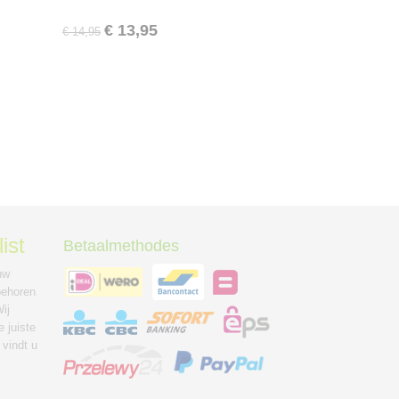
€ 13,95
€ 14,95
ist
Betaalmethodes
uw
behoren
ij
 juiste
 vindt u