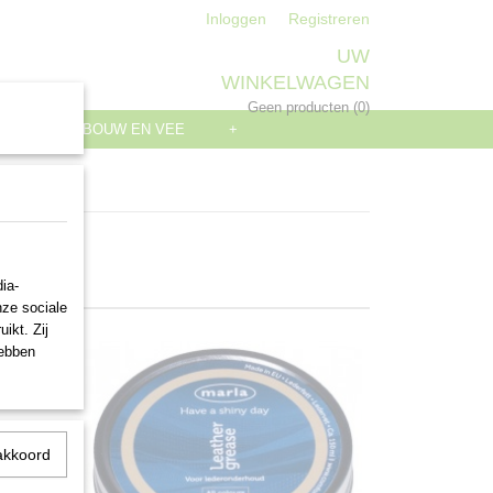
Inloggen
Registreren
UW
WINKELWAGEN
Geen producten
(0)
S
LANDBOUW EN VEE
+
ia-
nze sociale
ikt. Zij
hebben
akkoord