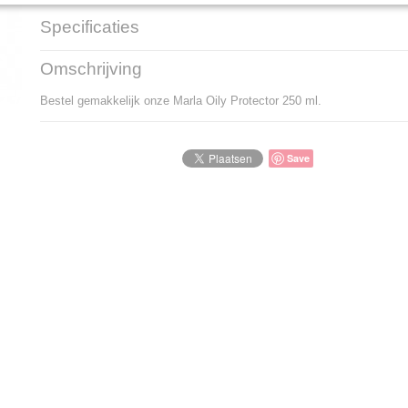
Specificaties
Productcode
LBS - E12159
Omschrijving
EAN code
8715008019269
Bestel gemakkelijk onze Marla Oily Protector 250 ml.
Save