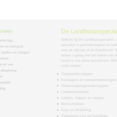
De Landbouwspecial
orieën
Welkom bij De Landbouwspecialist, 
eedschap
specialist in gereedschappen en toe
ns en transport
voor de vakman of de thuisklusser. W
 ladders en steigers
helpen u graag met het maken van de
makers
keuze in ons ruime assortiment. Hier
w en vee
onder andere:
afrastering
Tuingereedschappen
en
Kruiwagens en transportoplossingen
eprijsd
Stratenmakersgereedschappen
ding
Landbouwartikelen
Ladders, trappen en steigers
Werkschoeisel
Gaas en afrastering
Toebehoren voor uw huisdieren