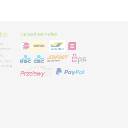
ist
Betaalmethodes
uw
behoren
ij
 juiste
 vindt u