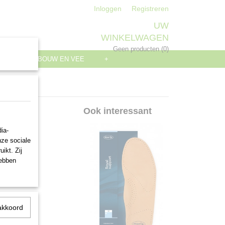
Inloggen
Registreren
UW
WINKELWAGEN
Geen producten
(0)
S
LANDBOUW EN VEE
+
l
Ook interessant
ia-
nze sociale
ikt. Zij
hebben
akkoord