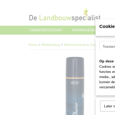
Cookie
TUINGEREEDSCHAP
KRUIWAGENS EN TRANS
Home
>
Werkkleding
>
Werkschoeisel
>
Onderhoud en to
Toeste
Op deze 
Cookies wo
functies e
media-, ad
kunnen dez
verzameld 
Later 