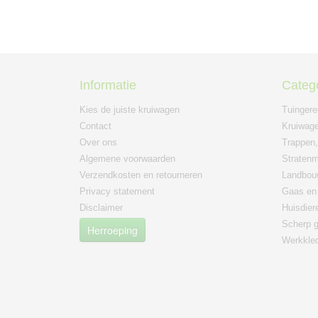
Informatie
Categ
Kies de juiste kruiwagen
Tuinger
Contact
Kruiwage
Over ons
Trappen,
Algemene voorwaarden
Straten
Verzendkosten en retourneren
Landbou
Privacy statement
Gaas en 
Disclaimer
Huisdier
Scherp g
Herroeping
Werkkle