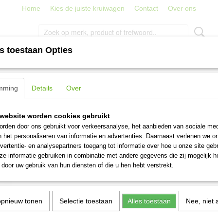
Home
Kies de juiste kruiwagen
Contact
Over ons
s toestaan Opties
PORT
TRAPPEN, LADDERS EN STEIGERS
STRATENMAKER
ebehoren
>
Marla Oily Protector 250 ml
mming
Details
Over
Marla Oily Protector 250 m
website worden cookies gebruikt
rden door ons gebruikt voor verkeersanalyse, het aanbieden van sociale med
€ 12,25
(inclusief btw 21%)
n het personaliseren van informatie en advertenties. Daarnaast verlenen we o
vertentie- en analysepartners toegang tot informatie over hoe u onze site gebru
Aantal
e informatie gebruiken in combinatie met andere gegevens die zij mogelijk 
door uw gebruik van hun diensten of die u hen hebt verstrekt.
IN WINKELWAGEN
opnieuw tonen
Selectie toestaan
Alles toestaan
Nee, niet 