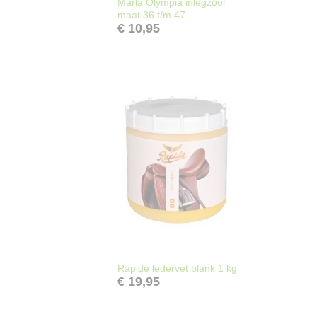
Marla Olympia inlegzool
maat 36 t/m 47
€ 10,95
Rapide ledervet blank 1 kg
€ 19,95