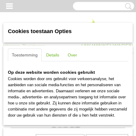
Cookies toestaan Opties
UW WINKELWAGEN
Inloggen
Registreren
Geen producten
(0)
Toestemming
Details
Over
Home
>
Gaas en afrastering
>
Zeskantgaas
Op deze website worden cookies gebruikt
Cookies worden door ons gebruikt voor verkeersanalyse, het
aanbieden van sociale media-functies en het personaliseren van
Sorteer op:
informatie en advertenties. Daarnaast verlenen we onze sociale
media-, advertentie- en analysepartners toegang tot informatie over
1
2
»
hoe u onze site gebruikt. Zij kunnen deze informatie gebruiken in
combinatie met andere gegevens die zij mogelijk hebben verzameld
door uw gebruik van hun diensten of die u hen hebt verstrekt.