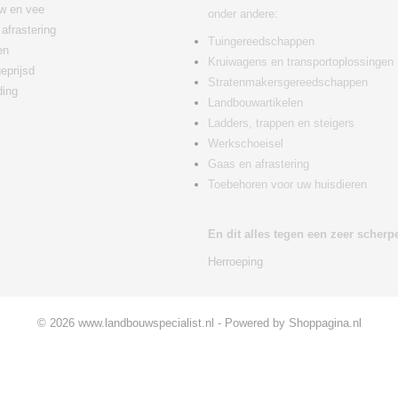
w en vee
onder andere:
afrastering
Tuingereedschappen
en
Kruiwagens en transportoplossingen
eprijsd
Stratenmakersgereedschappen
ding
Landbouwartikelen
Ladders, trappen en steigers
Werkschoeisel
Gaas en afrastering
Toebehoren voor uw huisdieren
En dit alles tegen een zeer scherpe
Herroeping
© 2026 www.landbouwspecialist.nl - Powered by Shoppagina.nl