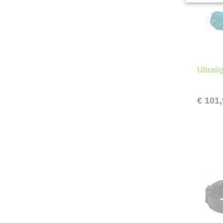
Ultral
€ 101