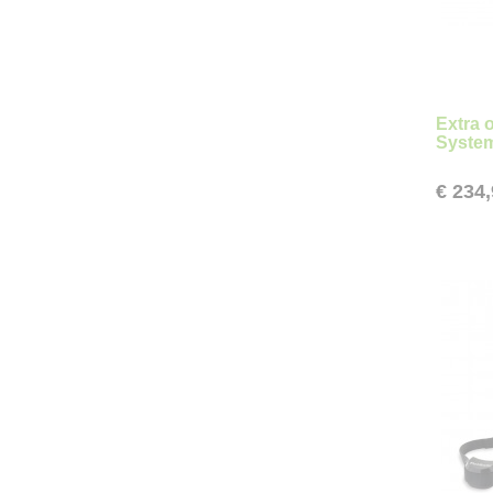
Extra 
Syste
€ 234