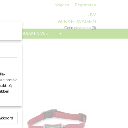
Inloggen
Registreren
UW
WINKELWAGEN
Geen producten
(0)
S
LANDBOUW EN VEE
+
ia-
nze sociale
ikt. Zij
hebben
akkoord