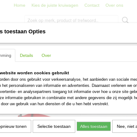
Home
Kies de juiste kruiwagen
Contact
Over ons
s toestaan Opties
PORT
TRAPPEN, LADDERS EN STEIGERS
STRATENMAKER
mming
Details
Over
 op:
website worden cookies gebruikt
rden door ons gebruikt voor verkeersanalyse, het aanbieden van sociale med
n het personaliseren van informatie en advertenties. Daarnaast verlenen we o
vertentie- en analysepartners toegang tot informatie over hoe u onze site gebru
e informatie gebruiken in combinatie met andere gegevens die zij mogelijk 
door uw gebruik van hun diensten of die u hen hebt verstrekt.
opnieuw tonen
Selectie toestaan
Alles toestaan
Nee, niet 