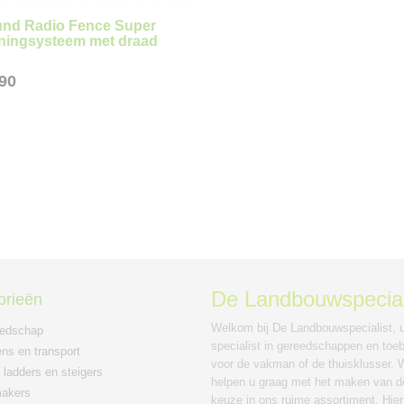
und Radio Fence Super
ningsysteem met draad
,90
De Landbouwspecial
orieën
Welkom bij De Landbouwspecialist, 
eedschap
specialist in gereedschappen en toe
ns en transport
voor de vakman of de thuisklusser. W
 ladders en steigers
helpen u graag met het maken van de
makers
keuze in ons ruime assortiment. Hier