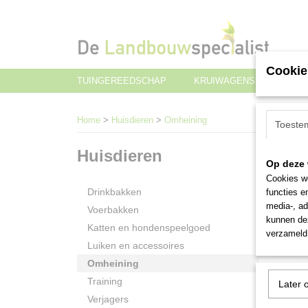
Cookie
TUINGEREEDSCHAP
KRUIWAGENS EN TRANS
Home
>
Huisdieren
>
Omheining
Toeste
Huisdieren
Sorteer
Op deze 
Cookies wo
Drinkbakken
functies e
media-, ad
Voerbakken
kunnen dez
Katten en hondenspeelgoed
verzameld 
Luiken en accessoires
Omheining
Training
Later 
Verjagers