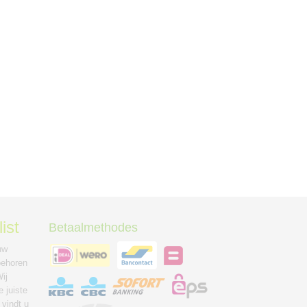
ist
Betaalmethodes
uw
behoren
ij
 juiste
 vindt u