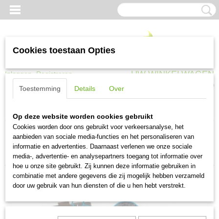
Cookies toestaan Opties
UW WINKELWAGEN
Inloggen
Registreren
Geen producten
(0)
Toestemming
Details
Over
Home
>
Werkkleding
>
Werkschoeisel
>
Werklaarzen
Op deze website worden cookies gebruikt
Cookies worden door ons gebruikt voor verkeersanalyse, het
aanbieden van sociale media-functies en het personaliseren van
Sorteer op:
informatie en advertenties. Daarnaast verlenen we onze sociale
media-, advertentie- en analysepartners toegang tot informatie over
hoe u onze site gebruikt. Zij kunnen deze informatie gebruiken in
combinatie met andere gegevens die zij mogelijk hebben verzameld
door uw gebruik van hun diensten of die u hen hebt verstrekt.