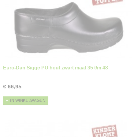
Euro-Dan Sigge PU hout zwart maat 35 t/m 48
€ 66,95
IN WINKELWAGEN