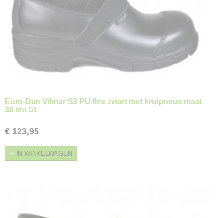
Euro-Dan Vilmar S3 PU flex zwart met kruipneus maat
36 t/m 51
€ 123,95
IN WINKELWAGEN