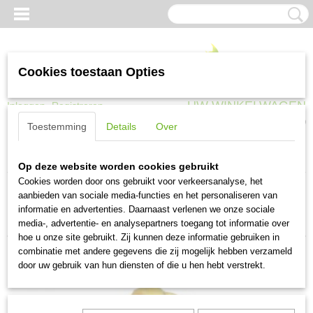
Cookies toestaan Opties
UW WINKELWAGEN
Inloggen
Registreren
Geen producten
(0)
Toestemming
Details
Over
Home
>
Werkkleding
>
Werkschoeisel
>
Klompen
Op deze website worden cookies gebruikt
Cookies worden door ons gebruikt voor verkeersanalyse, het
aanbieden van sociale media-functies en het personaliseren van
Sorteer op:
informatie en advertenties. Daarnaast verlenen we onze sociale
media-, advertentie- en analysepartners toegang tot informatie over
hoe u onze site gebruikt. Zij kunnen deze informatie gebruiken in
combinatie met andere gegevens die zij mogelijk hebben verzameld
door uw gebruik van hun diensten of die u hen hebt verstrekt.