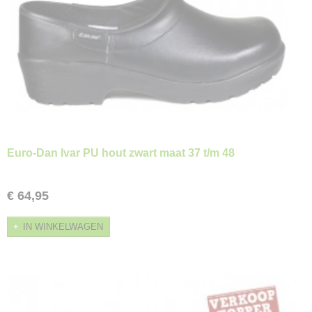
Euro-Dan Ivar PU hout zwart maat 37 t/m 48
€ 64,95
IN WINKELWAGEN