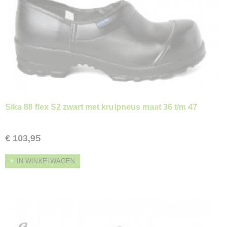
Sika 88 flex S2 zwart met kruipneus maat 36 t/m 47
€ 103,95
IN WINKELWAGEN