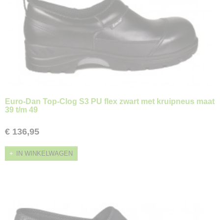
Euro-Dan Top-Clog S3 PU flex zwart met kruipneus maat
39 t/m 49
€ 136,95
IN WINKELWAGEN