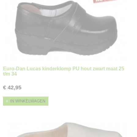
Euro-Dan Lucas kinderklomp PU hout zwart maat 25
t/m 34
€ 42,95
IN WINKELWAGEN