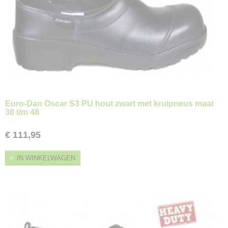
Euro-Dan Oscar S3 PU hout zwart met kruipneus maat
38 t/m 48
€ 111,95
IN WINKELWAGEN