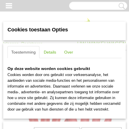
Cookies toestaan Opties
UW WINKELWAGEN
Inloggen
Registreren
Geen producten
(0)
Toestemming
Details
Over
Home
>
Werkkleding
>
Werkhandschoenen
>
Werkhandschoen PVC rood
Op deze website worden cookies gebruikt
maat 10,5 (per 12 paar)
Cookies worden door ons gebruikt voor verkeersanalyse, het
aanbieden van sociale media-functies en het personaliseren van
informatie en advertenties. Daarnaast verlenen we onze sociale
media-, advertentie- en analysepartners toegang tot informatie over
hoe u onze site gebruikt. Zij kunnen deze informatie gebruiken in
combinatie met andere gegevens die zij mogelijk hebben verzameld
door uw gebruik van hun diensten of die u hen hebt verstrekt.