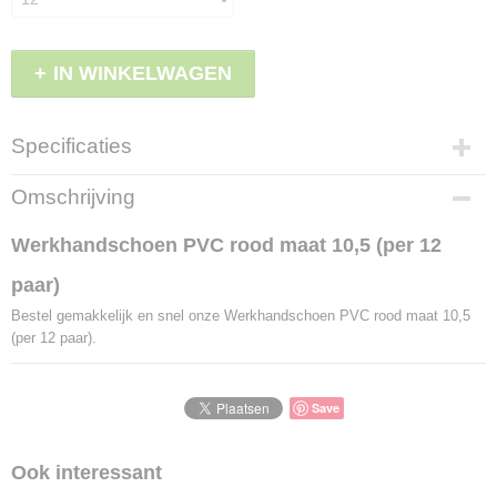
IN WINKELWAGEN
Specificaties
Productcode
Omschrijving
LBS - EW360/105
EAN code
Werkhandschoen PVC rood maat 10,5 (per 12
8719874602297
paar)
Productcode leverancier
EW360/105
Bestel gemakkelijk en snel onze Werkhandschoen PVC rood maat 10,5
(per 12 paar).
Save
Ook interessant