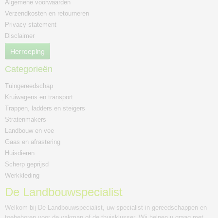
Algemene voorwaarden
Verzendkosten en retourneren
Privacy statement
Disclaimer
Herroeping
Categorieën
Tuingereedschap
Kruiwagens en transport
Trappen, ladders en steigers
Stratenmakers
Landbouw en vee
Gaas en afrastering
Huisdieren
Scherp geprijsd
Werkkleding
De Landbouwspecialist
Welkom bij De Landbouwspecialist, uw specialist in gereedschappen en
toebehoren voor de vakman of de thuisklusser. Wij helpen u graag met