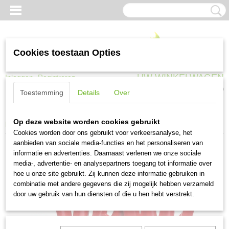
Cookies toestaan Opties
UW WINKELWAGEN
Inloggen
Registreren
Geen producten
(0)
Toestemming
Details
Over
Home
>
Werkkleding
>
Werkhandschoenen
>
Werkhandschoen PVC rood
Op deze website worden cookies gebruikt
lengte 27 cm maat 10,5 (per 12 paar)
Cookies worden door ons gebruikt voor verkeersanalyse, het
aanbieden van sociale media-functies en het personaliseren van
informatie en advertenties. Daarnaast verlenen we onze sociale
media-, advertentie- en analysepartners toegang tot informatie over
hoe u onze site gebruikt. Zij kunnen deze informatie gebruiken in
combinatie met andere gegevens die zij mogelijk hebben verzameld
door uw gebruik van hun diensten of die u hen hebt verstrekt.