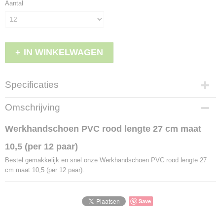
Aantal
IN WINKELWAGEN
Specificaties
Productcode
Omschrijving
LBS - EW371/105
EAN code
Werkhandschoen PVC rood lengte 27 cm maat
8717931459327
10,5 (per 12 paar)
Productcode leverancier
EW371/105
Bestel gemakkelijk en snel onze Werkhandschoen PVC rood lengte 27
cm maat 10,5 (per 12 paar).
Save