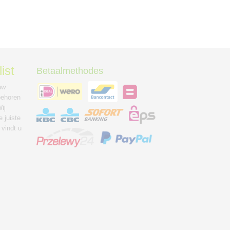
ist
Betaalmethodes
uw
behoren
ij
 juiste
 vindt u