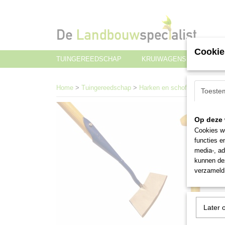
Cookie
TUINGEREEDSCHAP
KRUIWAGENS EN TRANS
Home
>
Tuingereedschap
>
Harken en schoffels
>
Ronde 
Toeste
Op deze 
Cookies wo
functies e
media-, ad
kunnen dez
verzameld 
Later 