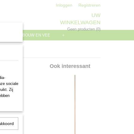
Inloggen
Registreren
UW
WINKELWAGEN
Geen producten
(0)
S
LANDBOUW EN VEE
+
steel
Ook interessant
ia-
nze sociale
ikt. Zij
hebben
akkoord