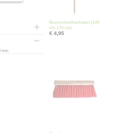
Bezemsteel/harksteel (140
t/m 170 cm)
€ 4,95
00 mm