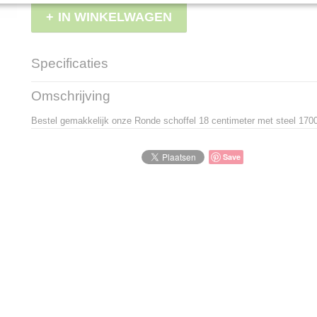
IN WINKELWAGEN
Specificaties
Productcode
LBS - DW3018S
Omschrijving
EAN code
8714936930189
Bestel gemakkelijk onze Ronde schoffel 18 centimeter met steel 17
Save