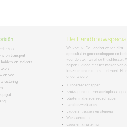
De Landbouwspecial
orieën
Welkom bij De Landbouwspecialist, 
eedschap
specialist in gereedschappen en toe
ns en transport
voor de vakman of de thuisklusser. W
 ladders en steigers
helpen u graag met het maken van de
makers
keuze in ons ruime assortiment. Hier
w en vee
onder andere:
afrastering
Tuingereedschappen
en
Kruiwagens en transportoplossingen
eprijsd
Stratenmakersgereedschappen
ding
Landbouwartikelen
Ladders, trappen en steigers
Werkschoeisel
Gaas en afrastering