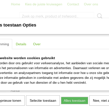
Home
Kies de juiste kruiwagen
Contact
Over ons
s toestaan Opties
PORT
TRAPPEN, LADDERS EN STEIGERS
STRATENMAKER
schoffel 18 cm met steel 1700 mm
mming
Details
Over
Ronde schoffel 18 cm met 
website worden cookies gebruikt
1700 mm
rden door ons gebruikt voor verkeersanalyse, het aanbieden van sociale med
n het personaliseren van informatie en advertenties. Daarnaast verlenen we o
vertentie- en analysepartners toegang tot informatie over hoe u onze site gebru
€ 47,95
(inclusief btw 21%)
e informatie gebruiken in combinatie met andere gegevens die zij mogelijk 
door uw gebruik van hun diensten of die u hen hebt verstrekt.
Levertijd 1-3 werkdagen
Aantal
opnieuw tonen
Selectie toestaan
Alles toestaan
Nee, niet 