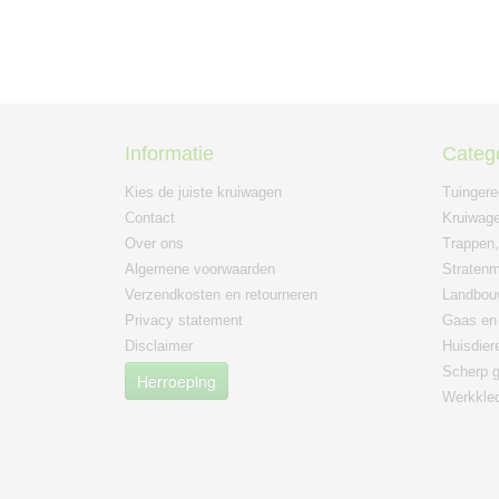
Informatie
Categ
Kies de juiste kruiwagen
Tuinger
Contact
Kruiwage
Over ons
Trappen,
Algemene voorwaarden
Straten
Verzendkosten en retourneren
Landbou
Privacy statement
Gaas en 
Disclaimer
Huisdier
Scherp g
Herroeping
Werkkle