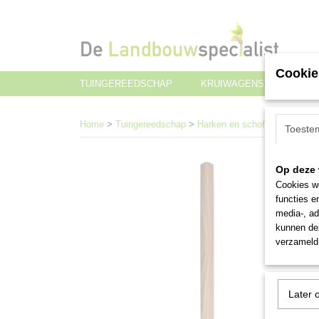
Cookie
TUINGEREEDSCHAP
KRUIWAGENS EN TRANS
Home
>
Tuingereedschap
>
Harken en schoffels
>
Bezems
Toeste
Op deze 
Cookies wo
functies e
media-, ad
kunnen dez
verzameld 
Later 