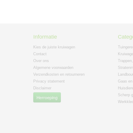
Informatie
Categ
Kies de juiste kruiwagen
Tuinger
Contact
Kruiwage
Over ons
Trappen,
Algemene voorwaarden
Straten
Verzendkosten en retourneren
Landbou
Privacy statement
Gaas en 
Disclaimer
Huisdier
Scherp g
Herroeping
Werkkle