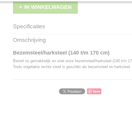
IN WINKELWAGEN
Specificaties
Productcode
LBS - HHT503
Omschrijving
EAN code
8719874600330
Bezemsteel/harksteel (140 t/m 170 cm)
Bestel nu gemakkelijk en snel onze bezemsteel/harksteel (140 t/m 
Tools ongelakte rechte steel is geschikt als bezemsteel en harksteel.
Save