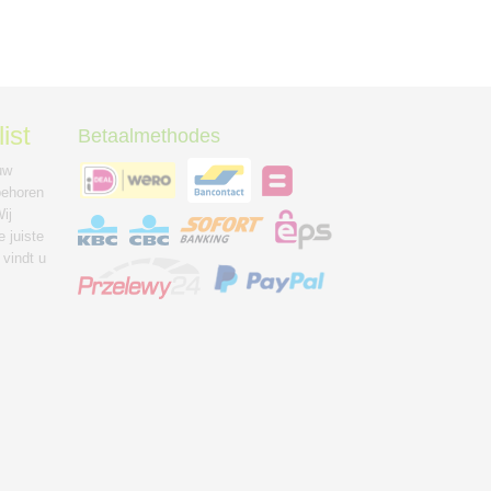
ist
Betaalmethodes
uw
behoren
ij
 juiste
 vindt u