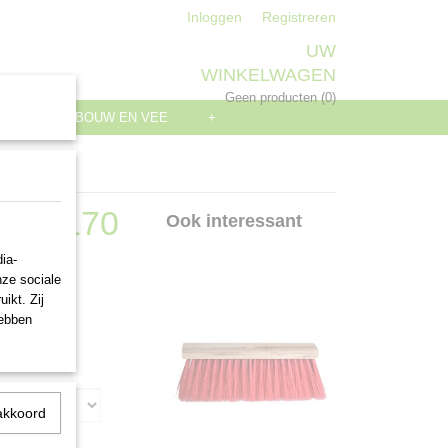
Inloggen
Registreren
UW
WINKELWAGEN
Geen producten
(0)
S
LANDBOUW EN VEE
+
 t/m 170
Ook interessant
ia-
nze sociale
ikt. Zij
hebben
akkoord