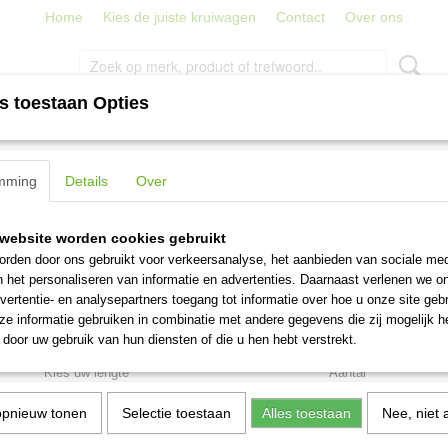
Home
Kies de juiste kruiwagen
Contact
Over ons
s toestaan Opties
PORT
TRAPPEN, LADDERS EN STEIGERS
STRATENMAKER
teel/harksteel (140 t/m 170 cm)
mming
Details
Over
Bezemsteel/harksteel (140
website worden cookies gebruikt
cm)
rden door ons gebruikt voor verkeersanalyse, het aanbieden van sociale med
n het personaliseren van informatie en advertenties. Daarnaast verlenen we o
vertentie- en analysepartners toegang tot informatie over hoe u onze site gebru
€ 4,95
(inclusief btw 21%)
e informatie gebruiken in combinatie met andere gegevens die zij mogelijk 
door uw gebruik van hun diensten of die u hen hebt verstrekt.
Levertijd 1-3 werkdagen
Kies uw lengte
Aantal
opnieuw tonen
Selectie toestaan
Alles toestaan
Nee, niet 