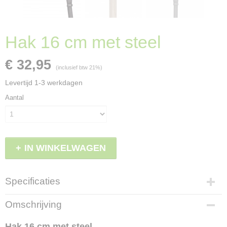
Hak 16 cm met steel
€ 32,95
(inclusief btw 21%)
Levertijd 1-3 werkdagen
Aantal
IN WINKELWAGEN
Specificaties
Productcode
Omschrijving
LBS - HHT151
EAN code
Hak 16 cm met steel