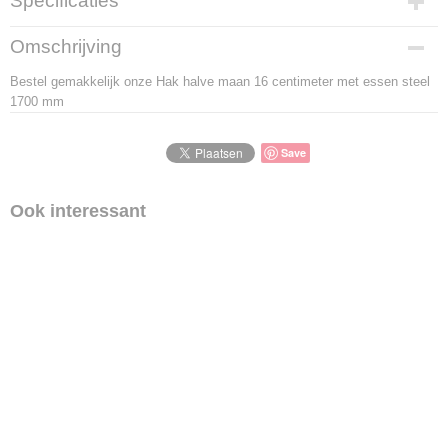
Specificaties
Productcode
Omschrijving
LBS - DW3516S
Bestel gemakkelijk onze Hak halve maan 16 centimeter met essen steel
EAN code
1700 mm
8714936935160
Save
Ook interessant