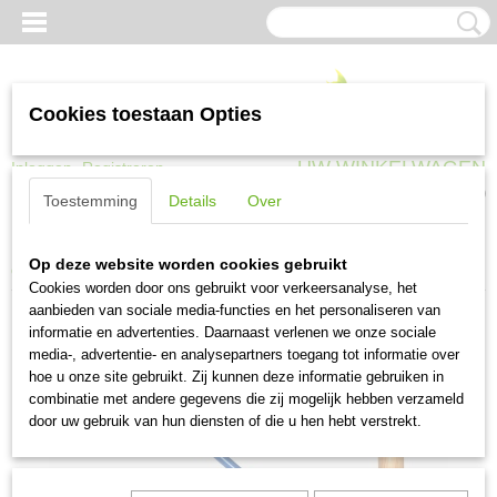
Cookies toestaan Opties
UW WINKELWAGEN
Inloggen
Registreren
Geen producten
(0)
Toestemming
Details
Over
Home
>
Tuingereedschap
>
Harken en schoffels
>
Hak halve maan 16
Op deze website worden cookies gebruikt
cm essen steel 1700 mm
Cookies worden door ons gebruikt voor verkeersanalyse, het
aanbieden van sociale media-functies en het personaliseren van
informatie en advertenties. Daarnaast verlenen we onze sociale
media-, advertentie- en analysepartners toegang tot informatie over
hoe u onze site gebruikt. Zij kunnen deze informatie gebruiken in
combinatie met andere gegevens die zij mogelijk hebben verzameld
door uw gebruik van hun diensten of die u hen hebt verstrekt.