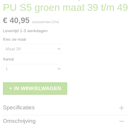
PU S5 groen maat 39 t/m 49
€ 40,95
(inclusief btw 21%)
Levertijd 1-3 werkdagen
Kies uw maat
Aantal
IN WINKELWAGEN
Specificaties
Productcode
Omschrijving
LBS - EL15540TPU/39