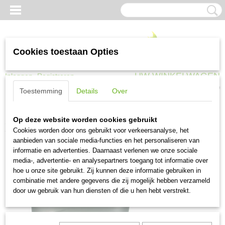
Cookies toestaan Opties
UW WINKELWAGEN
Inloggen
Registreren
Geen producten
(0)
Toestemming
Details
Over
Home
>
Werkkleding
>
Werkschoeisel
>
Laarzen
>
Techno Boots
Op deze website worden cookies gebruikt
Supreme+ PU S5 groen maat 39 t/m 49
Cookies worden door ons gebruikt voor verkeersanalyse, het
aanbieden van sociale media-functies en het personaliseren van
informatie en advertenties. Daarnaast verlenen we onze sociale
media-, advertentie- en analysepartners toegang tot informatie over
hoe u onze site gebruikt. Zij kunnen deze informatie gebruiken in
combinatie met andere gegevens die zij mogelijk hebben verzameld
door uw gebruik van hun diensten of die u hen hebt verstrekt.