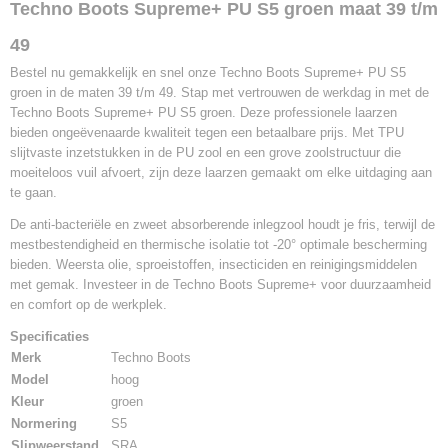
EAN code
Techno Boots Supreme+ PU S5 groen maat 39 t/m
8700155404327
49
Productcode leverancier
EL15540TPU
Bestel nu gemakkelijk en snel onze Techno Boots Supreme+ PU S5
groen in de maten 39 t/m 49. Stap met vertrouwen de werkdag in met de
Techno Boots Supreme+ PU S5 groen. Deze professionele laarzen
bieden ongeëvenaarde kwaliteit tegen een betaalbare prijs. Met TPU
slijtvaste inzetstukken in de PU zool en een grove zoolstructuur die
moeiteloos vuil afvoert, zijn deze laarzen gemaakt om elke uitdaging aan
te gaan.
De anti-bacteriële en zweet absorberende inlegzool houdt je fris, terwijl de
mestbestendigheid en thermische isolatie tot -20° optimale bescherming
bieden. Weersta olie, sproeistoffen, insecticiden en reinigingsmiddelen
met gemak. Investeer in de Techno Boots Supreme+ voor duurzaamheid
en comfort op de werkplek.
Specificaties
Merk
Techno Boots
Model
hoog
Kleur
groen
Normering
S5
Slipweerstand
SRA