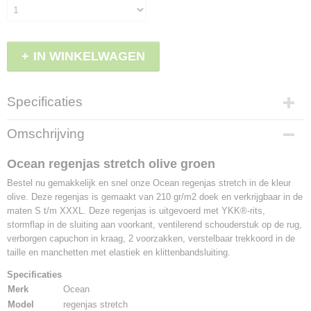
IN WINKELWAGEN
Specificaties
Productcode
Omschrijving
LBS - EK020045/S
EAN code
Ocean regenjas stretch olive groen
5705332024148
Bestel nu gemakkelijk en snel onze Ocean regenjas stretch in de kleur
olive. Deze regenjas is gemaakt van 210 gr/m2 doek en verkrijgbaar in de
maten S t/m XXXL. Deze regenjas is uitgevoerd met YKK®-rits,
stormflap in de sluiting aan voorkant, ventilerend schouderstuk op de rug,
verborgen capuchon in kraag, 2 voorzakken, verstelbaar trekkoord in de
taille en manchetten met elastiek en klittenbandsluiting.
Specificaties
Merk
Ocean
Model
regenjas stretch