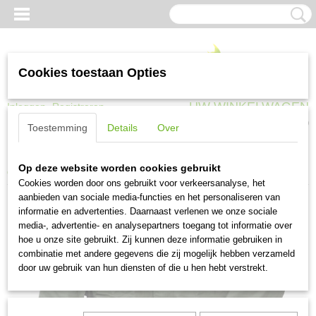
Cookies toestaan Opties
UW WINKELWAGEN
Inloggen
Registreren
Geen producten
(0)
Toestemming
Details
Over
Home
>
Werkkleding
>
Regenkleding
>
Ocean regenjas stretch olive
Op deze website worden cookies gebruikt
groen S t/m XXXL
Cookies worden door ons gebruikt voor verkeersanalyse, het
aanbieden van sociale media-functies en het personaliseren van
informatie en advertenties. Daarnaast verlenen we onze sociale
media-, advertentie- en analysepartners toegang tot informatie over
hoe u onze site gebruikt. Zij kunnen deze informatie gebruiken in
combinatie met andere gegevens die zij mogelijk hebben verzameld
door uw gebruik van hun diensten of die u hen hebt verstrekt.