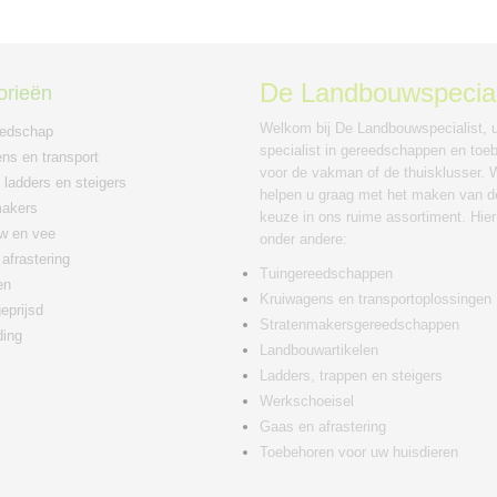
De Landbouwspecial
orieën
Welkom bij De Landbouwspecialist, 
eedschap
specialist in gereedschappen en toe
ns en transport
voor de vakman of de thuisklusser. W
 ladders en steigers
helpen u graag met het maken van de
makers
keuze in ons ruime assortiment. Hier
w en vee
onder andere:
afrastering
Tuingereedschappen
en
Kruiwagens en transportoplossingen
eprijsd
Stratenmakersgereedschappen
ding
Landbouwartikelen
Ladders, trappen en steigers
Werkschoeisel
Gaas en afrastering
Toebehoren voor uw huisdieren