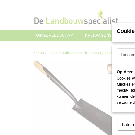
Cookie
TUINGEREEDSCHAP
KRUIWAGENS EN TRANS
Home
>
Tuingereedschap
>
Scheppen, spades en batsen
Toeste
Op deze 
Cookies wo
functies e
media-, ad
kunnen dez
verzameld 
Later 