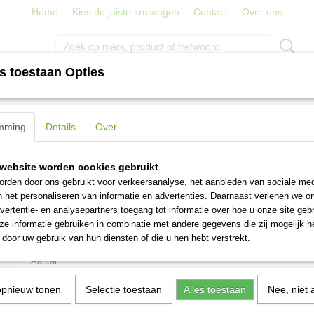
Home
Kies de juiste kruiwagen
Contact
Over ons
s toestaan Opties
PORT
TRAPPEN, LADDERS EN STEIGERS
STRATENMAKER
>
De Wit kabelboor met zwanenhals en opstapjes
mming
Details
Over
De Wit kabelboor met zwa
website worden cookies gebruikt
en opstapjes
rden door ons gebruikt voor verkeersanalyse, het aanbieden van sociale med
n het personaliseren van informatie en advertenties. Daarnaast verlenen we o
vertentie- en analysepartners toegang tot informatie over hoe u onze site gebru
€ 85,95
(inclusief btw 21%)
e informatie gebruiken in combinatie met andere gegevens die zij mogelijk 
door uw gebruik van hun diensten of die u hen hebt verstrekt.
Levertijd 1-3 werkdagen
Aantal
opnieuw tonen
Selectie toestaan
Alles toestaan
Nee, niet 