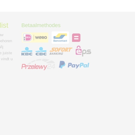
ist
Betaalmethodes
uw
behoren
ij
 juiste
 vindt u