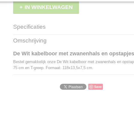
IN WINKELWAGEN
Specificaties
Productcode
LBS - DW20520
Omschrijving
EAN code
8714936520526
Afmetingen (l,b,h)
118 x 13,50 x 7,50 cm
De Wit kabelboor met zwanenhals en opstapje
Bestel gemakkelijk onze De Wit kabelboor met zwanenhals en opstapje
75 cm en T-greep. Formaat: 118x13,5x7,5 cm.
Save