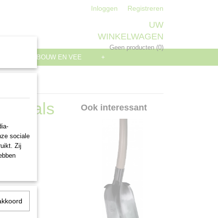
Inloggen
Registreren
UW
WINKELWAGEN
Geen producten
(0)
S
LANDBOUW EN VEE
+
nenhals
Ook interessant
ia-
nze sociale
ikt. Zij
hebben
akkoord