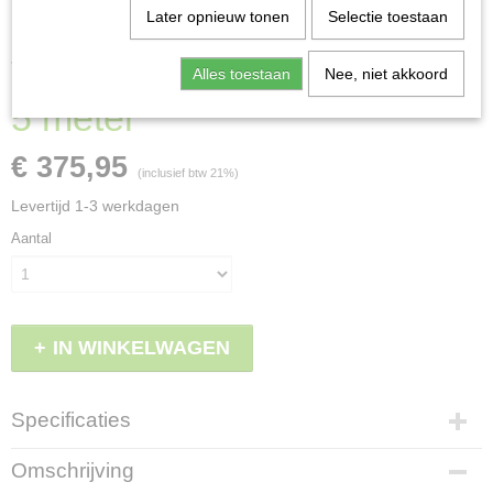
Later opnieuw tonen
Selectie toestaan
Werkbrug leuning compleet
Alles toestaan
Nee, niet akkoord
5 meter
€ 375,95
(inclusief btw 21%)
Levertijd 1-3 werkdagen
Aantal
IN WINKELWAGEN
Specificaties
Productcode
Omschrijving
LBS - MW5L