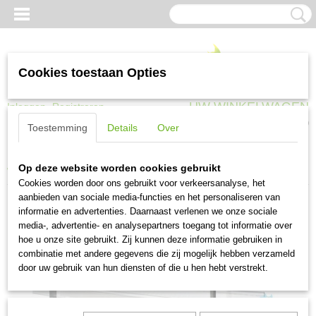
Cookies toestaan Opties
UW WINKELWAGEN
Inloggen
Registreren
Geen producten
(0)
Toestemming
Details
Over
Home
>
Trappen, ladders en steigers
>
Steigers en toebehoren
>
Op deze website worden cookies gebruikt
Werkbrug leuning compleet 5 meter
Cookies worden door ons gebruikt voor verkeersanalyse, het
aanbieden van sociale media-functies en het personaliseren van
informatie en advertenties. Daarnaast verlenen we onze sociale
media-, advertentie- en analysepartners toegang tot informatie over
hoe u onze site gebruikt. Zij kunnen deze informatie gebruiken in
combinatie met andere gegevens die zij mogelijk hebben verzameld
door uw gebruik van hun diensten of die u hen hebt verstrekt.