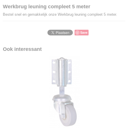
EAN code
Werkbrug leuning compleet 5 meter
8718781561499
Bestel snel en gemakkelijk onze Werkbrug leuning compleet 5 meter.
Save
Ook interessant