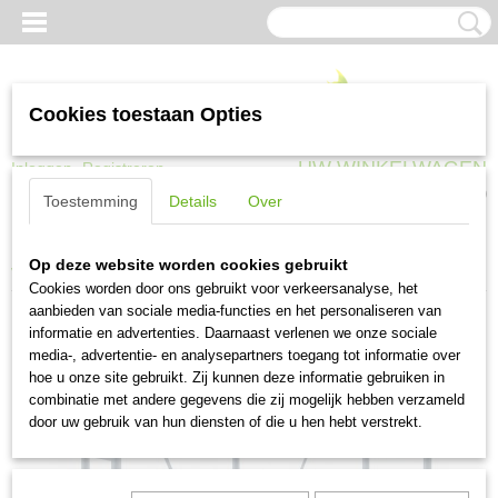
Cookies toestaan Opties
UW WINKELWAGEN
Inloggen
Registreren
Geen producten
(0)
Toestemming
Details
Over
Home
>
Trappen, ladders en steigers
>
Steigers en toebehoren
>
Maxall
Op deze website worden cookies gebruikt
vouwsteiger 75x185 370x570
Cookies worden door ons gebruikt voor verkeersanalyse, het
aanbieden van sociale media-functies en het personaliseren van
informatie en advertenties. Daarnaast verlenen we onze sociale
media-, advertentie- en analysepartners toegang tot informatie over
hoe u onze site gebruikt. Zij kunnen deze informatie gebruiken in
combinatie met andere gegevens die zij mogelijk hebben verzameld
door uw gebruik van hun diensten of die u hen hebt verstrekt.