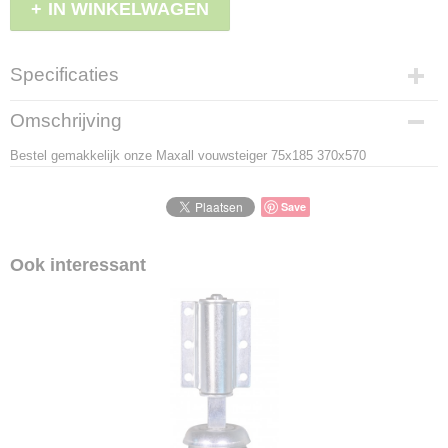
IN WINKELWAGEN
Specificaties
Productcode
Omschrijving
LBS - PJ25
Bestel gemakkelijk onze Maxall vouwsteiger 75x185 370x570
EAN code
8719874600934
Save
Ook interessant