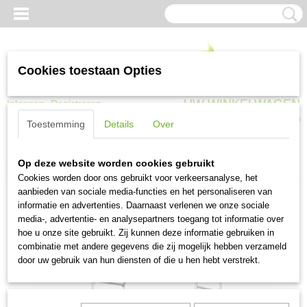
Cookies toestaan Opties
UW WINKELWAGEN
Inloggen
Registreren
Geen producten
(0)
Toestemming
Details
Over
Home
>
Trappen, ladders en steigers
>
Steigers en toebehoren
>
Maxall
Op deze website worden cookies gebruikt
steiger 135x245 1030x1220 vario voorloopleuning
Cookies worden door ons gebruikt voor verkeersanalyse, het
aanbieden van sociale media-functies en het personaliseren van
informatie en advertenties. Daarnaast verlenen we onze sociale
media-, advertentie- en analysepartners toegang tot informatie over
hoe u onze site gebruikt. Zij kunnen deze informatie gebruiken in
combinatie met andere gegevens die zij mogelijk hebben verzameld
door uw gebruik van hun diensten of die u hen hebt verstrekt.