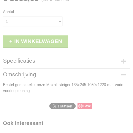
(inclusief btw 21%)
Aantal
IN WINKELWAGEN
Specificaties
Productcode
Omschrijving
LBS - MS54
Bestel gemakkelijk onze Maxall steiger 135x245 1030x1220 met vario
EAN code
voorloopleuning
8719874601221
Save
Ook interessant