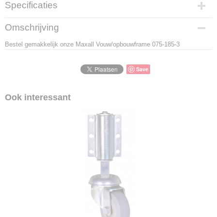
Specificaties
Productcode
Omschrijving
LBS - PJ3
Bestel gemakkelijk onze Maxall Vouw/opbouwframe 075-185-3
EAN code
8718781560539
Save
Ook interessant