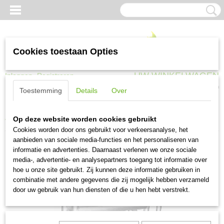
Cookies toestaan Opties
UW WINKELWAGEN
Inloggen
Registreren
Geen producten
(0)
Toestemming
Details
Over
Home
>
Trappen, ladders en steigers
>
Steigers en toebehoren
>
Maxall
Op deze website worden cookies gebruikt
Vouw/opbouwframe 075-185-3
Cookies worden door ons gebruikt voor verkeersanalyse, het
aanbieden van sociale media-functies en het personaliseren van
informatie en advertenties. Daarnaast verlenen we onze sociale
media-, advertentie- en analysepartners toegang tot informatie over
hoe u onze site gebruikt. Zij kunnen deze informatie gebruiken in
combinatie met andere gegevens die zij mogelijk hebben verzameld
door uw gebruik van hun diensten of die u hen hebt verstrekt.