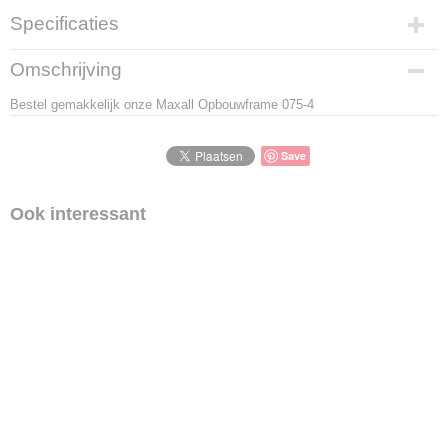
Specificaties
Productcode
Omschrijving
LBS - PJ0754
Bestel gemakkelijk onze Maxall Opbouwframe 075-4
EAN code
8718781560256
Save
Ook interessant