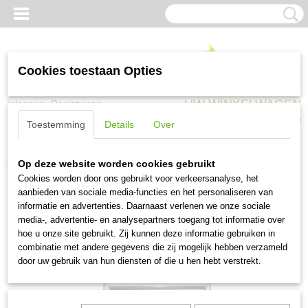
Cookies toestaan Opties
UW WINKELWAGEN
Inloggen
Registreren
Geen producten
(0)
Toestemming
Details
Over
Home
>
Trappen, ladders en steigers
>
Steigers en toebehoren
>
Maxall
Op deze website worden cookies gebruikt
Opbouwframe 075-4
Cookies worden door ons gebruikt voor verkeersanalyse, het
aanbieden van sociale media-functies en het personaliseren van
informatie en advertenties. Daarnaast verlenen we onze sociale
media-, advertentie- en analysepartners toegang tot informatie over
hoe u onze site gebruikt. Zij kunnen deze informatie gebruiken in
combinatie met andere gegevens die zij mogelijk hebben verzameld
door uw gebruik van hun diensten of die u hen hebt verstrekt.