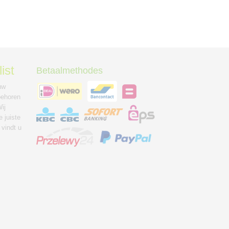
ist
Betaalmethodes
uw
behoren
ij
 juiste
 vindt u