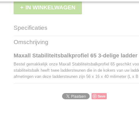
IN WINKELWAGEN
Specificaties
Productcode
LBS - M04
Omschrijving
EAN code
8717931458764
Maxall Stabiliteitsbalkprofiel 65 3-delige ladder
Bestel gemakkelijk onze Maxall Stabiliteitsbalkprofiel 65 geschikt voo
stabiliteitsbalk heeft twee laddersteunen die in de kokers van uw lad
afmetingen van deze laddersteunen zijn 56 x 16 x 40 milimeter (L x B
Save