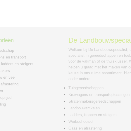
De Landbouwspecial
orieën
Welkom bij De Landbouwspecialist, 
eedschap
specialist in gereedschappen en toe
ns en transport
voor de vakman of de thuisklusser. W
 ladders en steigers
helpen u graag met het maken van de
makers
keuze in ons ruime assortiment. Hier
w en vee
onder andere:
afrastering
Tuingereedschappen
en
Kruiwagens en transportoplossingen
eprijsd
Stratenmakersgereedschappen
ding
Landbouwartikelen
Ladders, trappen en steigers
Werkschoeisel
Gaas en afrastering