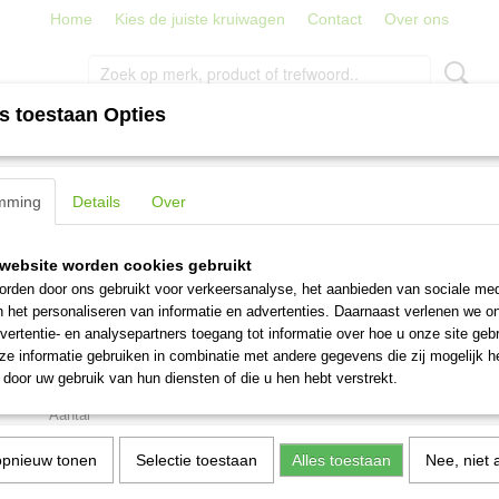
Home
Kies de juiste kruiwagen
Contact
Over ons
s toestaan Opties
PORT
TRAPPEN, LADDERS EN STEIGERS
STRATENMAKER
horen
>
Maxall Stabiliteitsbalkprofiel 65 3-delige ladder
mming
Details
Over
Maxall Stabiliteitsbalkprofi
website worden cookies gebruikt
delige ladder
rden door ons gebruikt voor verkeersanalyse, het aanbieden van sociale med
n het personaliseren van informatie en advertenties. Daarnaast verlenen we o
vertentie- en analysepartners toegang tot informatie over hoe u onze site gebru
€ 48,95
(inclusief btw 21%)
e informatie gebruiken in combinatie met andere gegevens die zij mogelijk 
door uw gebruik van hun diensten of die u hen hebt verstrekt.
Levertijd 1-3 werkdagen
Aantal
opnieuw tonen
Selectie toestaan
Alles toestaan
Nee, niet 