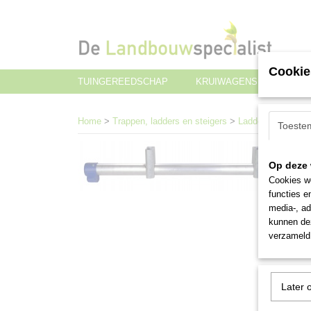
Cookie
TUINGEREEDSCHAP
KRUIWAGENS EN TRANS
Home
>
Trappen, ladders en steigers
>
Ladders en toebe
Toeste
Op deze 
Cookies wo
functies e
media-, ad
kunnen dez
verzameld 
Later 