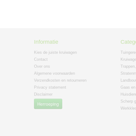
Informatie
Categ
Kies de juiste kruiwagen
Tuinger
Contact
Kruiwage
Over ons
Trappen,
Algemene voorwaarden
Straten
Verzendkosten en retourneren
Landbou
Privacy statement
Gaas en 
Disclaimer
Huisdier
Scherp g
Herroeping
Werkkle