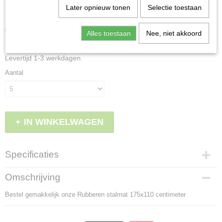
Rubber stalmat 175x110 cm
Later opnieuw tonen
Selectie toestaan
€ 156,95
per stuk
Alles toestaan
Nee, niet akkoord
Minimum aantal is 5 voor
€ 784,75
(inclusief btw 21%)
Levertijd 1-3 werkdagen
Aantal
IN WINKELWAGEN
Specificaties
Productcode
Omschrijving
LBS - DM175110
Bestel gemakkelijk onze Rubberen stalmat 175x110 centimeter
EAN code
8717931459488
Afmetingen (l,b,h)