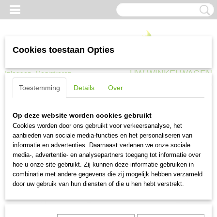
Cookies toestaan Opties
UW WINKELWAGEN
Inloggen
Registreren
Geen producten
(0)
Toestemming
Details
Over
Home
>
Landbouw en vee
>
Stal en erf
>
Rubber stalmat 175x110 cm
Op deze website worden cookies gebruikt
Cookies worden door ons gebruikt voor verkeersanalyse, het
aanbieden van sociale media-functies en het personaliseren van
informatie en advertenties. Daarnaast verlenen we onze sociale
media-, advertentie- en analysepartners toegang tot informatie over
hoe u onze site gebruikt. Zij kunnen deze informatie gebruiken in
combinatie met andere gegevens die zij mogelijk hebben verzameld
door uw gebruik van hun diensten of die u hen hebt verstrekt.