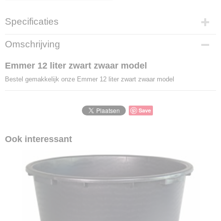
Specificaties
Productcode
Omschrijving
LBS - DK12ZW
EAN code
Emmer 12 liter zwart zwaar model
8713126400105
Bestel gemakkelijk onze Emmer 12 liter zwart zwaar model
Save
Ook interessant