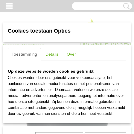
Cookies toestaan Opties
UW WINKELWAGEN
Inloggen
Registreren
Geen producten
(0)
Toestemming
Details
Over
Home
>
Landbouw en vee
>
Emmers en kuipen
>
Emmer 12 liter zwart
Op deze website worden cookies gebruikt
zwaar model
Cookies worden door ons gebruikt voor verkeersanalyse, het
aanbieden van sociale media-functies en het personaliseren van
informatie en advertenties. Daarnaast verlenen we onze sociale
media-, advertentie- en analysepartners toegang tot informatie over
hoe u onze site gebruikt. Zij kunnen deze informatie gebruiken in
combinatie met andere gegevens die zij mogelijk hebben verzameld
door uw gebruik van hun diensten of die u hen hebt verstrekt.