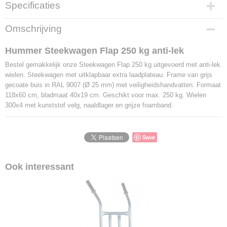
Specificaties
Productcode
Omschrijving
LBS - HT10490SW
EAN code
Hummer Steekwagen Flap 250 kg anti-lek
8717931456388
Bestel gemakkelijk onze Steekwagen Flap 250 kg uitgevoerd met anti-lek
wielen. Steekwagen met uitklapbaar extra laadplateau. Frame van grijs
gecoate buis in RAL 9007 (Ø 25 mm) met veiligheidshandvatten. Formaat
118x60 cm, bladmaat 40x19 cm. Geschikt voor max. 250 kg. Wielen
300x4 met kunststof velg, naaldlager en grijze foamband.
Save
Ook interessant