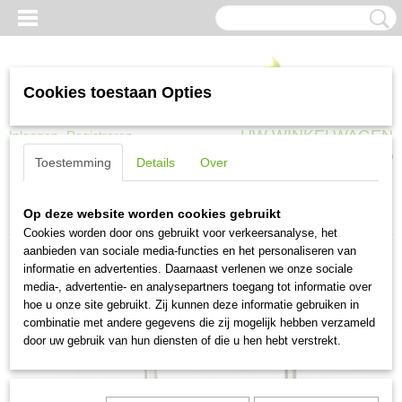
Cookies toestaan Opties
UW WINKELWAGEN
Inloggen
Registreren
Geen producten
(0)
Toestemming
Details
Over
Home
>
Kruiwagens en transport
>
Steekwagens
>
Hummer Steekwagen
Op deze website worden cookies gebruikt
Flap 250 kg anti-lek
Cookies worden door ons gebruikt voor verkeersanalyse, het
aanbieden van sociale media-functies en het personaliseren van
informatie en advertenties. Daarnaast verlenen we onze sociale
media-, advertentie- en analysepartners toegang tot informatie over
hoe u onze site gebruikt. Zij kunnen deze informatie gebruiken in
combinatie met andere gegevens die zij mogelijk hebben verzameld
door uw gebruik van hun diensten of die u hen hebt verstrekt.