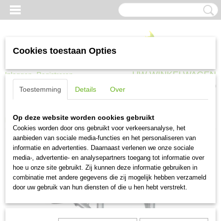
Cookies toestaan Opties
UW WINKELWAGEN
Inloggen
Registreren
Geen producten
(0)
Toestemming
Details
Over
Home
>
Kruiwagens en transport
>
Steekwagens
>
Hummer Steek
Op deze website worden cookies gebruikt
krattenwagen TK200 250 kg anti-lek
Cookies worden door ons gebruikt voor verkeersanalyse, het
aanbieden van sociale media-functies en het personaliseren van
informatie en advertenties. Daarnaast verlenen we onze sociale
media-, advertentie- en analysepartners toegang tot informatie over
hoe u onze site gebruikt. Zij kunnen deze informatie gebruiken in
combinatie met andere gegevens die zij mogelijk hebben verzameld
door uw gebruik van hun diensten of die u hen hebt verstrekt.