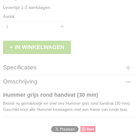
Levertijd 1-3 werkdagen
Aantal
IN WINKELWAGEN
Specificaties
Productcode
Omschrijving
LBS - AH1-1
EAN code
Hummer grijs rond handvat (30 mm)
8086799700156
Bestel nu gemakkelijk en snel ons Hummer grijs rond handvat (30 mm).
Geschikt voor alle Hummer kruiwagens met een frame van ronde buis.
Save