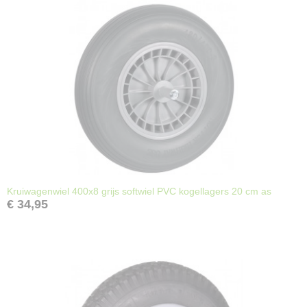
Kruiwagenwiel 400x8 grijs softwiel PVC kogellagers 20 cm as
€ 34,95