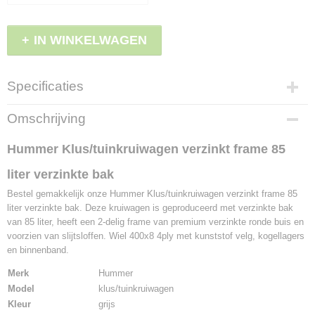
IN WINKELWAGEN
Specificaties
Productcode
Omschrijving
LBS - H1V85
EAN code
Hummer Klus/tuinkruiwagen verzinkt frame 85
8717931452670
liter verzinkte bak
Bestel gemakkelijk onze Hummer Klus/tuinkruiwagen verzinkt frame 85
liter verzinkte bak. Deze kruiwagen is geproduceerd met verzinkte bak
van 85 liter, heeft een 2-delig frame van premium verzinkte ronde buis en
voorzien van slijtsloffen. Wiel 400x8 4ply met kunststof velg, kogellagers
en binnenband.
Merk
Hummer
Model
klus/tuinkruiwagen
Kleur
grijs