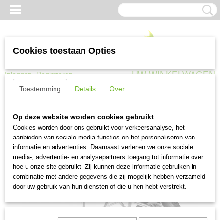
Cookies toestaan Opties
UW WINKELWAGEN
Inloggen
Registreren
Geen producten
(0)
Toestemming
Details
Over
Home
>
Kruiwagens en transport
>
Kruiwagens
>
Hummer
Op deze website worden cookies gebruikt
Klus/tuinkruiwagen verzinkt frame 85 liter verzinkte bak
Cookies worden door ons gebruikt voor verkeersanalyse, het
aanbieden van sociale media-functies en het personaliseren van
informatie en advertenties. Daarnaast verlenen we onze sociale
media-, advertentie- en analysepartners toegang tot informatie over
hoe u onze site gebruikt. Zij kunnen deze informatie gebruiken in
combinatie met andere gegevens die zij mogelijk hebben verzameld
door uw gebruik van hun diensten of die u hen hebt verstrekt.