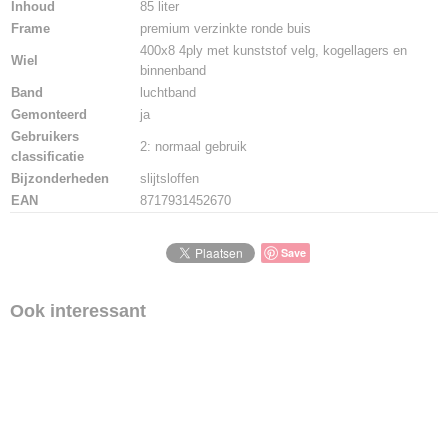
Inhoud
85 liter
Frame
premium verzinkte ronde buis
400x8 4ply met kunststof velg, kogellagers en
Wiel
binnenband
Band
luchtband
Gemonteerd
ja
Gebruikers
2: normaal gebruik
classificatie
Bijzonderheden
slijtsloffen
EAN
8717931452670
Save
Ook interessant