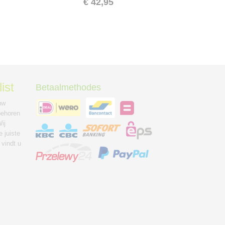
€ 42,95
ist
Betaalmethodes
uw
behoren
ij
 juiste
 vindt u