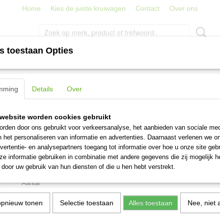
Home
Kies de juiste kruiwagen
Contact
Over ons
s toestaan Opties
PORT
TRAPPEN, LADDERS EN STEIGERS
STRATENMAKER
tten, vlooien, teken en kruipende insecten 325 m2
mming
Details
Over
Verjager van muizen, ratten
website worden cookies gebruikt
teken en kruipende insect
rden door ons gebruikt voor verkeersanalyse, het aanbieden van sociale med
n het personaliseren van informatie en advertenties. Daarnaast verlenen we o
vertentie- en analysepartners toegang tot informatie over hoe u onze site gebru
€ 72,95
(inclusief btw 21%)
e informatie gebruiken in combinatie met andere gegevens die zij mogelijk 
door uw gebruik van hun diensten of die u hen hebt verstrekt.
Levertijd 3-6 werkdagen
Aantal
opnieuw tonen
Selectie toestaan
Alles toestaan
Nee, niet 