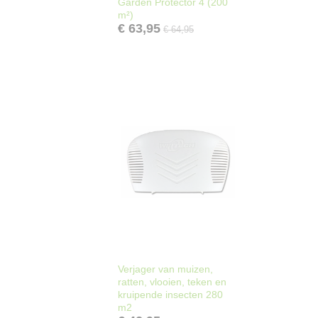
Garden Protector 4 (200
m²)
€ 63,95
€ 64,95
Verjager van muizen,
ratten, vlooien, teken en
kruipende insecten 280
m2