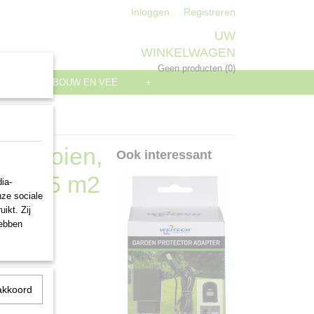
Inloggen
Registreren
UW
WINKELWAGEN
Geen producten
(0)
S
LANDBOUW EN VEE
+
, vlooien,
Ook interessant
en 325 m2
ia-
nze sociale
ikt. Zij
hebben
akkoord