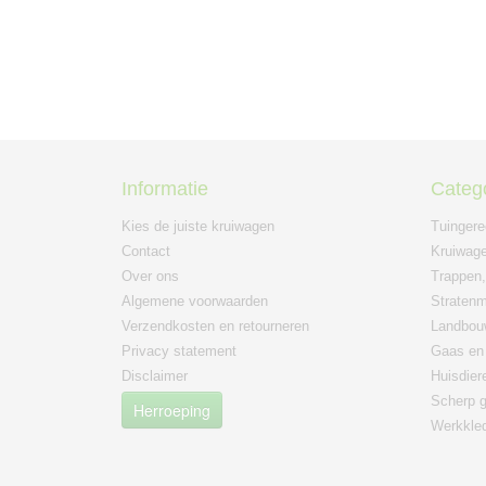
Informatie
Categ
Kies de juiste kruiwagen
Tuinger
Contact
Kruiwage
Over ons
Trappen,
Algemene voorwaarden
Straten
Verzendkosten en retourneren
Landbou
Privacy statement
Gaas en 
Disclaimer
Huisdier
Scherp g
Herroeping
Werkkle