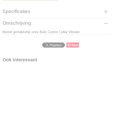
Specificaties
Productcode
Omschrijving
LBS - PBC45-13339
Bestel gemakkelijk onze Bark Control Collar Vibratie
EAN code
7298491333964
Save
Ook interessant