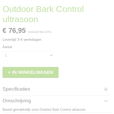
Outdoor Bark Control
ultrasoon
€ 76,95
(inclusief btw 21%)
Levertijd 3-6 werkdagen
Aantal
IN WINKELWAGEN
Specificaties
Productcode
Omschrijving
LBS - PBC19-11794
Bestel gemakkelijk onze Outdoor Bark Control ultrasoon
EAN code