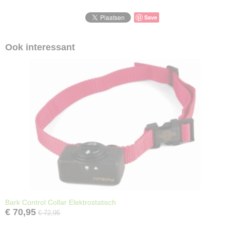
7298491179456
Save
Ook interessant
Bark Control Collar Elektrostatisch
€ 70,95
€ 72,95