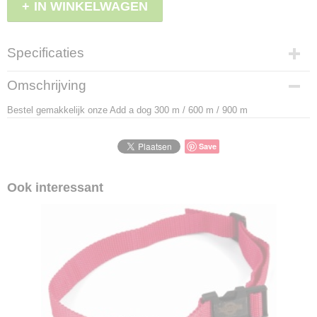
IN WINKELWAGEN
Specificaties
Productcode
Omschrijving
LBS - PAC19-16362
Bestel gemakkelijk onze Add a dog 300 m / 600 m / 900 m
EAN code
7298491636218
Save
Ook interessant