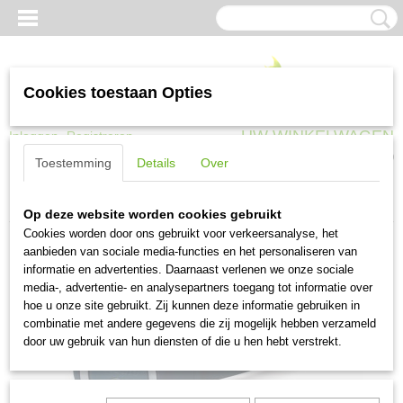
Cookies toestaan Opties
UW WINKELWAGEN
Inloggen
Registreren
Geen producten
(0)
Toestemming
Details
Over
Home
>
Huisdieren
>
Training
>
Add a dog 300 m / 600 m / 900 m
Op deze website worden cookies gebruikt
Cookies worden door ons gebruikt voor verkeersanalyse, het
aanbieden van sociale media-functies en het personaliseren van
informatie en advertenties. Daarnaast verlenen we onze sociale
media-, advertentie- en analysepartners toegang tot informatie over
hoe u onze site gebruikt. Zij kunnen deze informatie gebruiken in
combinatie met andere gegevens die zij mogelijk hebben verzameld
door uw gebruik van hun diensten of die u hen hebt verstrekt.