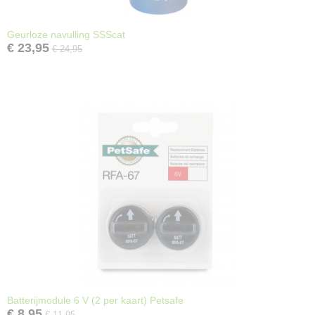
Geurloze navulling SSScat
€ 23,95
€ 24,95
Batterijmodule 6 V (2 per kaart) Petsafe
€ 8,95
€ 11,95