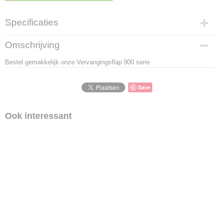
Specificaties
Productcode
Omschrijving
LBS - PAC26-11459
Bestel gemakkelijk onze Vervangingsflap 900 serie
EAN code
5011569203509
Save
Ook interessant