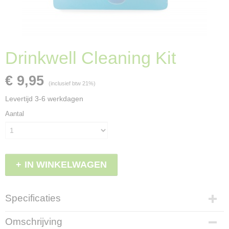
Drinkwell Cleaning Kit
€ 9,95
(inclusief btw 21%)
Levertijd 3-6 werkdagen
Aantal
IN WINKELWAGEN
Specificaties
Productcode
Omschrijving
LBS - CKPHINTL19