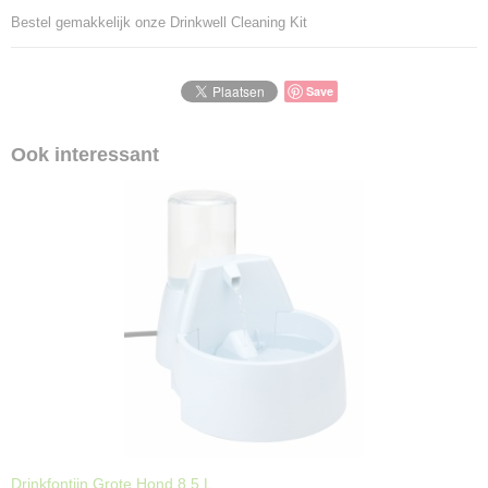
Bestel gemakkelijk onze Drinkwell Cleaning Kit
EAN code
6795627081078
Save
Ook interessant
Drinkfontijn Grote Hond 8,5 L