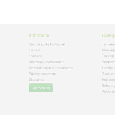
Informatie
Categ
Kies de juiste kruiwagen
Tuinger
Contact
Kruiwage
Over ons
Trappen,
Algemene voorwaarden
Straten
Verzendkosten en retourneren
Landbou
Privacy statement
Gaas en 
Disclaimer
Huisdier
Scherp g
Herroeping
Werkkle