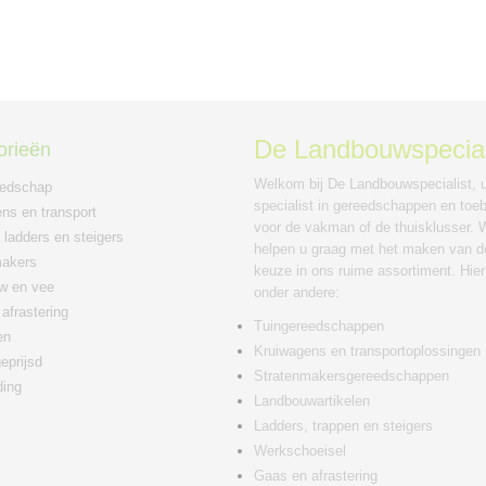
De Landbouwspecial
orieën
Welkom bij De Landbouwspecialist, 
eedschap
specialist in gereedschappen en toe
ns en transport
voor de vakman of de thuisklusser. W
 ladders en steigers
helpen u graag met het maken van de
makers
keuze in ons ruime assortiment. Hier
w en vee
onder andere:
afrastering
Tuingereedschappen
en
Kruiwagens en transportoplossingen
eprijsd
Stratenmakersgereedschappen
ding
Landbouwartikelen
Ladders, trappen en steigers
Werkschoeisel
Gaas en afrastering