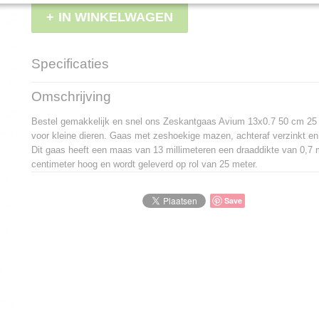
IN WINKELWAGEN
Specificaties
Productcode
LBS - N1307050
Omschrijving
EAN code
8719874604536
Productcode leverancier
N1307050
Bestel gemakkelijk en snel ons Zeskantgaas Avium 13x0.7 50 cm 25 
voor kleine dieren. Gaas met zeshoekige mazen, achteraf verzinkt en
Dit gaas heeft een maas van 13 millimeteren een draaddikte van 0,7 m
centimeter hoog en wordt geleverd op rol van 25 meter.
Save