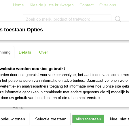
Home
Kies de juiste kruiwagen
Contact
Over ons
s toestaan Opties
PORT
TRAPPEN, LADDERS EN STEIGERS
STRATENMAKER
s Avium 13x0.7 50 cm 25 meter
mming
Details
Over
Zeskantgaas Avium 13x0.
website worden cookies gebruikt
25 meter
rden door ons gebruikt voor verkeersanalyse, het aanbieden van sociale med
n het personaliseren van informatie en advertenties. Daarnaast verlenen we o
vertentie- en analysepartners toegang tot informatie over hoe u onze site gebru
€ 28,95
(inclusief btw 21%)
e informatie gebruiken in combinatie met andere gegevens die zij mogelijk 
door uw gebruik van hun diensten of die u hen hebt verstrekt.
Levertijd 4-5 werkdagen
Aantal
opnieuw tonen
Selectie toestaan
Alles toestaan
Nee, niet 