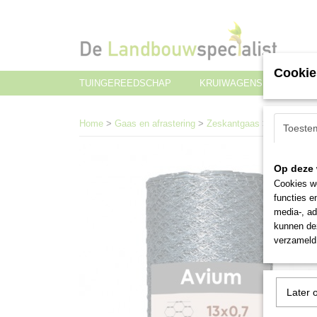
Cookie
TUINGEREEDSCHAP
KRUIWAGENS EN TRANS
Home
>
Gaas en afrastering
>
Zeskantgaas
>
Zeskantgaa
Toeste
Op deze 
Cookies wo
functies e
media-, ad
kunnen dez
verzameld 
Later 