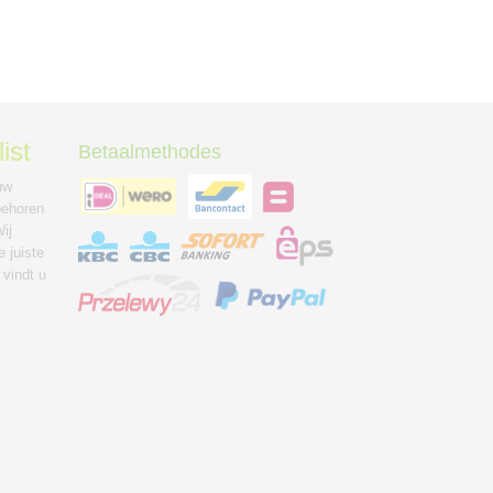
ist
Betaalmethodes
uw
behoren
ij
 juiste
 vindt u