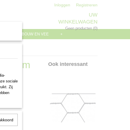
Inloggen
Registreren
UW
WINKELWAGEN
Geen producten
(0)
S
LANDBOUW EN VEE
+
7 50 cm
Ook interessant
ia-
nze sociale
ikt. Zij
hebben
akkoord