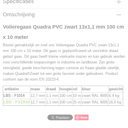
Specificaties
Productcode
Omschrijving
LBS - F1014
EAN code
Volieregaas Quadra PVC zwart 13x1,1 mm 100 cm
545016629468
x 10 meter
Netto gewicht
6,40 Kg
Bestel gemakkelijk en snel ons Volieregaas Quadra PVC zwart 13x1,1
mm 100 cm x 10 meter. Dit gaas is geplastificeerd uit verzinkte draad
gelast gaas. Dit gaas heeft kleine vierkante mazen en kan gebruik worden
voor verschillende toepassingen in industrie en landbouw. Zijn grote
stevigheid, goede bescherming tegen corrosie en fraaie gladde uiterlijk,
maken Quadra®Zwart tot een grote favoriet onder gebruikers. Product
conform aan de norm EN 10223-4.
artikelnr
maas
draad
hoogte
rol
kleur
gewicht
LBS - F1014
12,7 mm
1,1 mm
100 cm
10 m
zwart RAL 9005
6,4 kg
LBS - FVZ930
12,7 mm
1,1 mm
100 cm
25 m
zwart RAL 9005
16,0 kg
Save