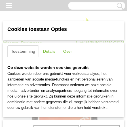
Cookies toestaan Opties
UW WINKELWAGEN
Inloggen
Registreren
Geen producten
(0)
Toestemming
Details
Over
Home
>
Gaas en afrastering
>
Volieregaas
>
Volieregaas Quadra PVC
Op deze website worden cookies gebruikt
zwart 13x1,1 mm 100 cm x 10 meter
Cookies worden door ons gebruikt voor verkeersanalyse, het
aanbieden van sociale media-functies en het personaliseren van
informatie en advertenties. Daarnaast verlenen we onze sociale
media-, advertentie- en analysepartners toegang tot informatie over
hoe u onze site gebruikt. Zij kunnen deze informatie gebruiken in
combinatie met andere gegevens die zij mogelijk hebben verzameld
door uw gebruik van hun diensten of die u hen hebt verstrekt.