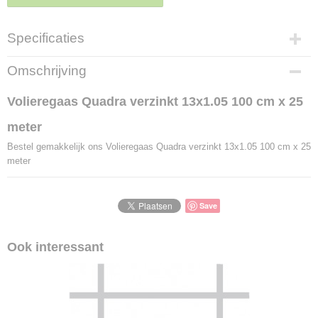
Specificaties
Productcode
Omschrijving
LBS - FV921
EAN code
Volieregaas Quadra verzinkt 13x1.05 100 cm x 25
5450166146329
meter
Bestel gemakkelijk ons Volieregaas Quadra verzinkt 13x1.05 100 cm x 25
meter
Save
Ook interessant