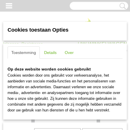
Cookies toestaan Opties
UW WINKELWAGEN
Inloggen
Registreren
Geen producten
(0)
Toestemming
Details
Over
Home
>
Gaas en afrastering
>
Volieregaas
>
Volieregaas Quadra verzinkt
Op deze website worden cookies gebruikt
13x1.05 100 cm x 25 meter
Cookies worden door ons gebruikt voor verkeersanalyse, het
aanbieden van sociale media-functies en het personaliseren van
informatie en advertenties. Daarnaast verlenen we onze sociale
media-, advertentie- en analysepartners toegang tot informatie over
hoe u onze site gebruikt. Zij kunnen deze informatie gebruiken in
combinatie met andere gegevens die zij mogelijk hebben verzameld
door uw gebruik van hun diensten of die u hen hebt verstrekt.