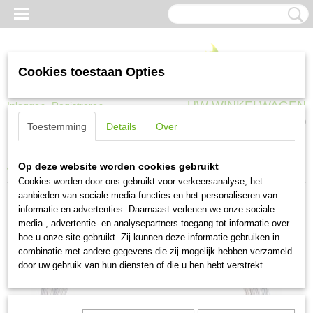
Cookies toestaan Opties
UW WINKELWAGEN
Inloggen
Registreren
Geen producten
(0)
Toestemming
Details
Over
Home
>
Gaas en afrastering
>
Spandraad en spanstaven
>
Spandraad
Op deze website worden cookies gebruikt
verzinkt 5x5 kg 1.2 mm (per 5 bundels van 5 kg)
Cookies worden door ons gebruikt voor verkeersanalyse, het
aanbieden van sociale media-functies en het personaliseren van
informatie en advertenties. Daarnaast verlenen we onze sociale
media-, advertentie- en analysepartners toegang tot informatie over
hoe u onze site gebruikt. Zij kunnen deze informatie gebruiken in
combinatie met andere gegevens die zij mogelijk hebben verzameld
door uw gebruik van hun diensten of die u hen hebt verstrekt.