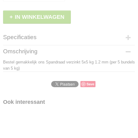
IN WINKELWAGEN
Specificaties
Productcode
Omschrijving
LBS - FSV5X518
Bestel gemakkelijk ons Spandraad verzinkt 5x5 kg 1.2 mm (per 5 bundels
EAN code
van 5 kg)
5450166147555
Save
Ook interessant