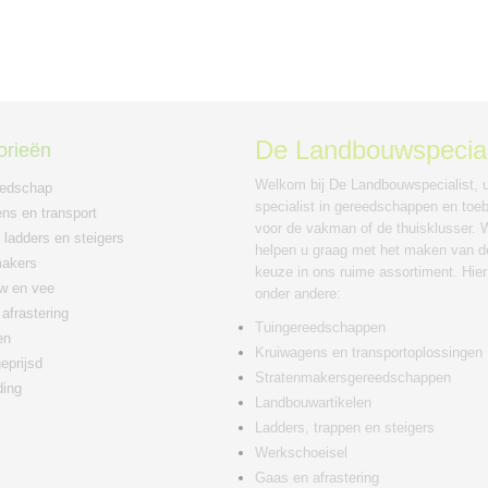
De Landbouwspecial
orieën
Welkom bij De Landbouwspecialist, 
eedschap
specialist in gereedschappen en toe
ns en transport
voor de vakman of de thuisklusser. W
 ladders en steigers
helpen u graag met het maken van de
makers
keuze in ons ruime assortiment. Hier
w en vee
onder andere:
afrastering
Tuingereedschappen
en
Kruiwagens en transportoplossingen
eprijsd
Stratenmakersgereedschappen
ding
Landbouwartikelen
Ladders, trappen en steigers
Werkschoeisel
Gaas en afrastering