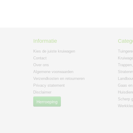
Informatie
Categ
Kies de juiste kruiwagen
Tuinger
Contact
Kruiwage
Over ons
Trappen,
Algemene voorwaarden
Straten
Verzendkosten en retourneren
Landbou
Privacy statement
Gaas en 
Disclaimer
Huisdier
Scherp g
Herroeping
Werkkle