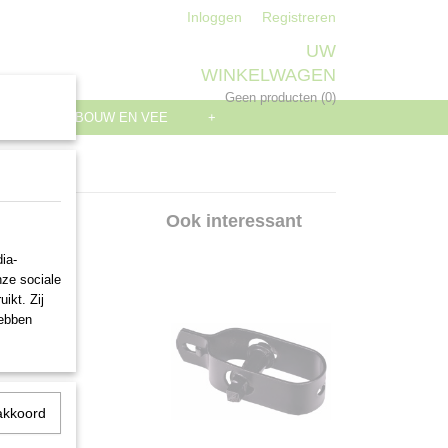
Inloggen
Registreren
UW
WINKELWAGEN
Geen producten
(0)
S
LANDBOUW EN VEE
+
 m
Ook interessant
ia-
nze sociale
ikt. Zij
hebben
akkoord