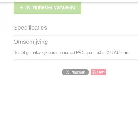
IN WINKELWAGEN
Specificaties
Productcode
LBS - FSPVC55
Omschrijving
EAN code
5906554892595
Bestel gemakkelijk ons spandraad PVC groen 50 m 2.65/3.8 mm
Save