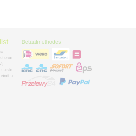
ist
Betaalmethodes
uw
behoren
ij
 juiste
 vindt u