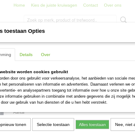
Home
Kies de juiste kruiwagen
Contact
Over ons
s toestaan Opties
PORT
TRAPPEN, LADDERS EN STEIGERS
STRATENMAKER
>
Spandraad PVC groen 50 m 2.65/3.8 mm
mming
Details
Over
Spandraad PVC groen 50
website worden cookies gebruikt
2.65/3.8 mm
rden door ons gebruikt voor verkeersanalyse, het aanbieden van sociale med
n het personaliseren van informatie en advertenties. Daarnaast verlenen we o
vertentie- en analysepartners toegang tot informatie over hoe u onze site gebru
€ 11,95
(inclusief btw 21%)
e informatie gebruiken in combinatie met andere gegevens die zij mogelijk 
door uw gebruik van hun diensten of die u hen hebt verstrekt.
Levertijd 4-5 werkdagen
Aantal
opnieuw tonen
Selectie toestaan
Alles toestaan
Nee, niet 