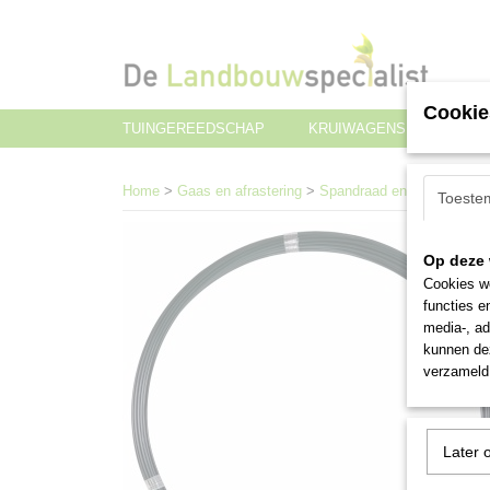
Cookie
TUINGEREEDSCHAP
KRUIWAGENS EN TRANS
Home
>
Gaas en afrastering
>
Spandraad en spanstaven
Toeste
Op deze 
Cookies wo
functies e
media-, ad
kunnen dez
verzameld 
Later 