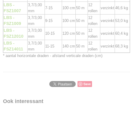
LBS -
3,7/3,00
12
7-15
100 cm
50 m
verzinkt
46,6 kg
FSZ1007
mm
rollen
LBS -
3,7/3,00
12
9-15
100 cm
50 m
verzinkt
53,0 kg
FSZ1009
mm
rollen
LBS -
3,7/3,00
12
10-15
120 cm
50 m
verzinkt
60,4 kg
FSZ12010
mm
rollen
LBS -
3,7/3,00
12
11-15
140 cm
50 m
verzinkt
68,3 kg
FSZ14011
mm
rollen
* aantal horizontale draden - afstand verticale draden (cm)
Save
Ook interessant