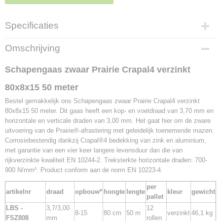
Specificaties
Productcode
Omschrijving
LBS - FSZ808
EAN code
Schapengaas zwaar Prairie Crapal4 verzinkt
5450166270819
80x8x15 50 meter
Netto gewicht
41,10 Kg
Bestel gemakkelijk ons Schapengaas zwaar Prairie Crapal4 verzinkt
80x8x15 50 meter. Dit gaas heeft een kop- en voetdraad van 3,70 mm en
horizontale en verticale draden van 3,00 mm. Het gaat hier om de zware
uitvoering van de Prairie®-afrastering met geleidelijk toenemende mazen.
Corrosiebestendig dankzij Crapal®4 bedekking van zink en aluminium,
met garantie van een vier keer langere levensduur dan die van
rijkverzinkte kwaliteit EN 10244-2. Treksterkte horizontale draden: 700-
900 N/mm². Product conform aan de norm EN 10223-4.
per
artikelnr
draad
opbouw*
hoogte
lengte
kleur
gewicht
pallet
LBS -
3,7/3,00
12
8-15
80 cm
50 m
verzinkt
46,1 kg
FSZ808
mm
rollen