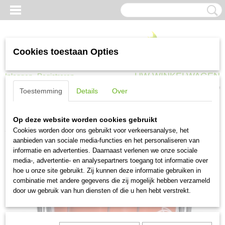
Cookies toestaan Opties
UW WINKELWAGEN
Inloggen
Registreren
Geen producten
(0)
Toestemming
Details
Over
Home
>
Gaas en afrastering
>
Schapengaas
>
Schapengaas zwaar
Op deze website worden cookies gebruikt
Prairie Crapal4 verzinkt 80x8x15 50 meter
Cookies worden door ons gebruikt voor verkeersanalyse, het
aanbieden van sociale media-functies en het personaliseren van
informatie en advertenties. Daarnaast verlenen we onze sociale
media-, advertentie- en analysepartners toegang tot informatie over
hoe u onze site gebruikt. Zij kunnen deze informatie gebruiken in
combinatie met andere gegevens die zij mogelijk hebben verzameld
door uw gebruik van hun diensten of die u hen hebt verstrekt.