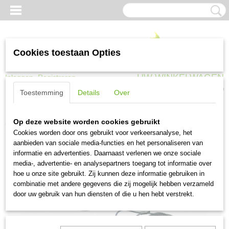
Cookies toestaan Opties
UW WINKELWAGEN
Inloggen
Registreren
Geen producten
(0)
Toestemming
Details
Over
Home
>
Gaas en afrastering
>
Nieten, krammen en toebehoren
>
Gripple
Op deze website worden cookies gebruikt
Gpak4 4,0 mm x 5,0 meter 8 stuks
Cookies worden door ons gebruikt voor verkeersanalyse, het
aanbieden van sociale media-functies en het personaliseren van
informatie en advertenties. Daarnaast verlenen we onze sociale
media-, advertentie- en analysepartners toegang tot informatie over
hoe u onze site gebruikt. Zij kunnen deze informatie gebruiken in
combinatie met andere gegevens die zij mogelijk hebben verzameld
door uw gebruik van hun diensten of die u hen hebt verstrekt.