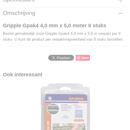
Productcode
Omschrijving
LBS - FG506
EAN code
Gripple Gpak4 4,0 mm x 5,0 meter 8 stuks
5038006012470
Bestel gemakkelijk onze Gripple Gpak4 4,0 mm x 5,0 m verpakt per 8
stuks. U kunt dit product per verpakkingseenheid van 8 stuks bestellen.
Save
Ook interessant