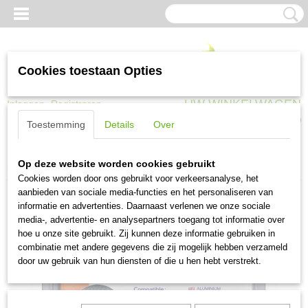
Cookies toestaan Opties
UW WINKELWAGEN
Inloggen
Registreren
Geen producten
(0)
Toestemming
Details
Over
Home
>
Gaas en afrastering
>
Nieten, krammen en toebehoren
>
Edma
Op deze website worden cookies gebruikt
ringkrammen Omega 20 mm aluminium 1000 stuks
Cookies worden door ons gebruikt voor verkeersanalyse, het
aanbieden van sociale media-functies en het personaliseren van
informatie en advertenties. Daarnaast verlenen we onze sociale
media-, advertentie- en analysepartners toegang tot informatie over
hoe u onze site gebruikt. Zij kunnen deze informatie gebruiken in
combinatie met andere gegevens die zij mogelijk hebben verzameld
door uw gebruik van hun diensten of die u hen hebt verstrekt.