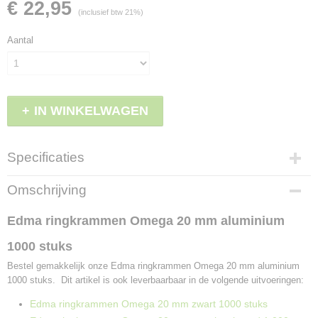
€ 22,95
(inclusief btw 21%)
Aantal
IN WINKELWAGEN
Specificaties
Productcode
Omschrijving
LBS - F42101
EAN code
Edma ringkrammen Omega 20 mm aluminium
3476060004215
1000 stuks
Bestel gemakkelijk onze Edma ringkrammen Omega 20 mm aluminium
1000 stuks. Dit artikel is ook leverbaarbaar in de volgende uitvoeringen:
Edma ringkrammen Omega 20 mm zwart 1000 stuks